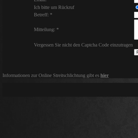
Ich bitte um Rückruf
Betreff: *
Mitteilung: *
Vergessen Sie nicht den Captcha Code einzutragen
Informationen zur Online Streitschlichtung gibt es
hier